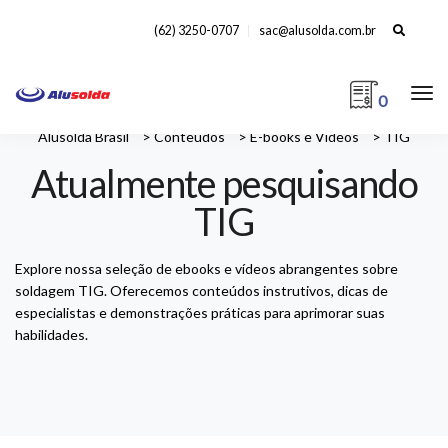
Search
(62) 3250-0707
sac@alusolda.com.br
for:
0
Alusolda Brasil
>
Conteúdos
>
E-books e Vídeos
>
TIG
Atualmente pesquisando
TIG
Explore nossa seleção de ebooks e vídeos abrangentes sobre
soldagem TIG. Oferecemos conteúdos instrutivos, dicas de
especialistas e demonstrações práticas para aprimorar suas
habilidades.