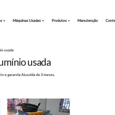
as
Máquinas Usadas
Produtos
Manutenção
Cont
io usada
umínio usada
to e garantia Alusolda de 3 meses.