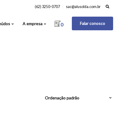
Search
(62) 3250-0707
sac@alusolda.com.br
for:
Falar conosco
eúdos
A empresa
0