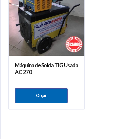
Máquina de Solda TIG Usada
AC 270
Orçar
onteúdos
Nossa empresa