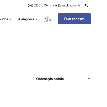
Search
(62) 3250-0707
sac@alusolda.com.br
for:
Falar conosco
eúdos
A empresa
0