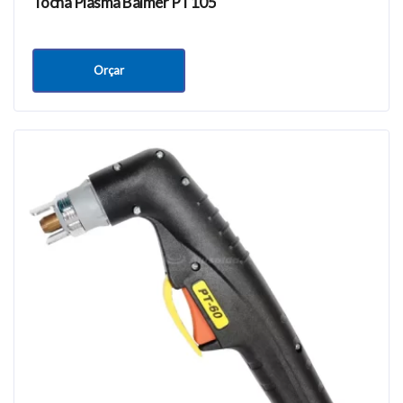
Tocha Plasma Balmer PT105
Orçar