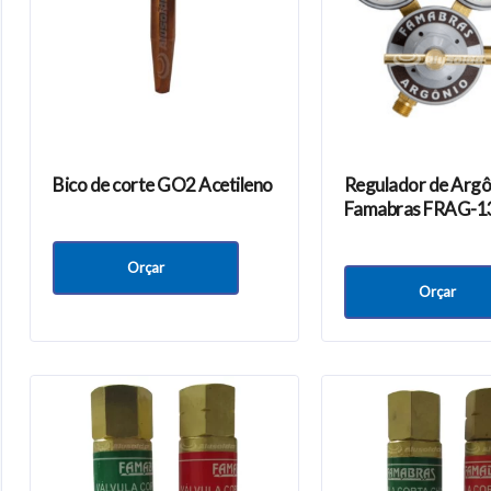
Bico de corte GO2 Acetileno
Regulador de Argô
Famabras FRAG-
Orçar
Orçar
onteúdos
Nossa empresa