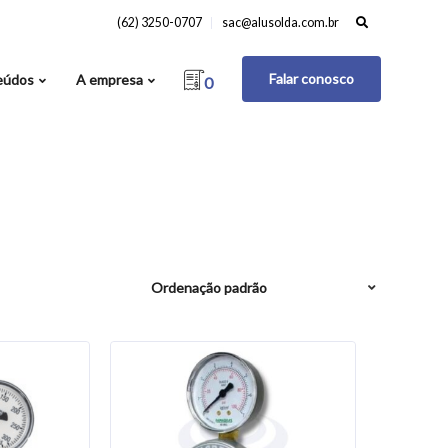
Search
(62) 3250-0707
sac@alusolda.com.br
for:
Falar conosco
eúdos
A empresa
0