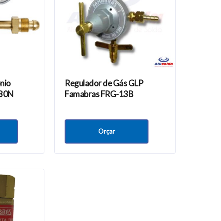
nio
Regulador de Gás GLP
130N
Famabras FRG-13B
Orçar
Newsletter