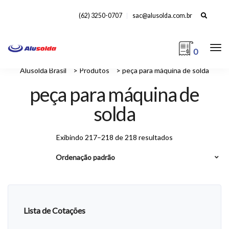
Search
(62) 3250-0707
sac@alusolda.com.br
for:
0
Alusolda Brasil
>
Produtos
>
peça para máquina de solda
peça para máquina de
solda
Exibindo 217–218 de 218 resultados
Lista de Cotações