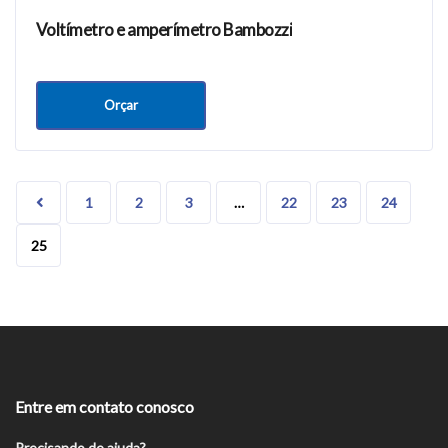
Voltímetro e amperímetro Bambozzi
Orçar
1
2
3
…
22
23
24
25
Entre em contato conosco
Precisando de ajuda?