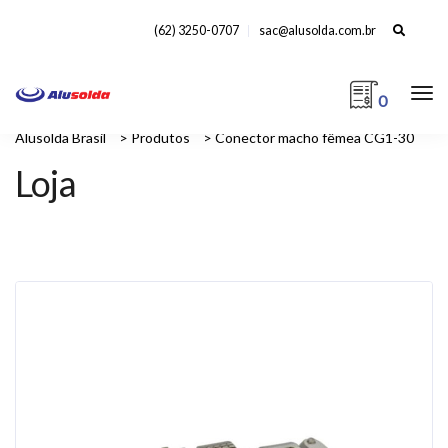
Search
(62) 3250-0707
sac@alusolda.com.br
for:
0
Alusolda Brasil
>
Produtos
>
Conector macho fêmea CG1-30
Loja