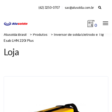
Search
(62) 3250-0707
sac@alusolda.com.br
for:
0
Alusolda Brasil
>
Produtos
>
Inversor de solda Eletrodo e Tig
Esab LHN 220i Plus
Loja