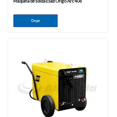
Máquina de solda Esab Origo Arc 406
Orçar