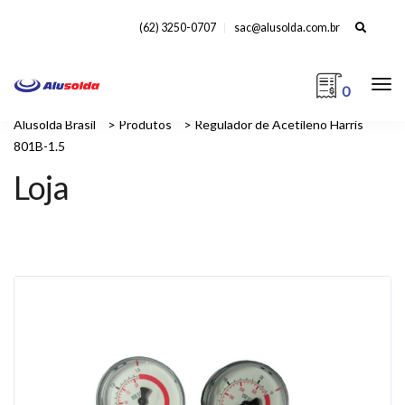
Search
(62) 3250-0707
sac@alusolda.com.br
for:
0
Alusolda Brasil
>
Produtos
>
Regulador de Acetileno Harris
801B-1.5
Loja