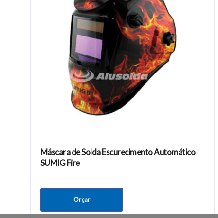
Entre em contato conosco
Últimos c
Precisando de ajuda?
Alusolda: 
em Soluçõe
Ligue para
(62) 3250-0707
ou envie um e-
Você sabe q
mail para
sac@alusolda.com.br
de energia
Queimadura
Máscara de Solda Escurecimento Automático
SUMIG Fire
Orçar
Copyright © 2022 Alusolda Brasil Ltda. CNPJ: 03.389.590/0001-