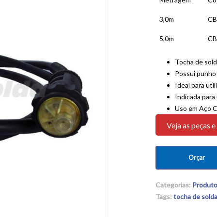
3,0m
CB
5,0m
CB
Tocha de sol
Possui punho
Ideal para util
Indicada para
Uso em Aço Ca
Veja as peças e
Orçar
Categorias:
Produto
Tags:
tocha de sold