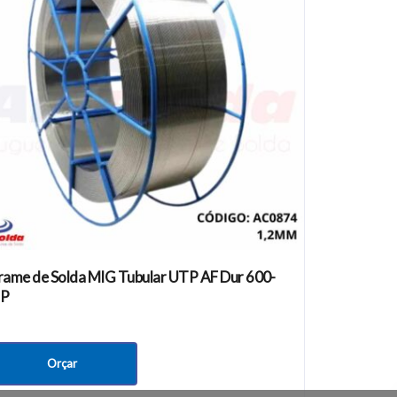
Newsletter
rame de Solda MIG Tubular UTP AF Dur 600-
P
Orçar
 Goiás CEP 74913-120
Site desenvolvido pela empresa
Defesa