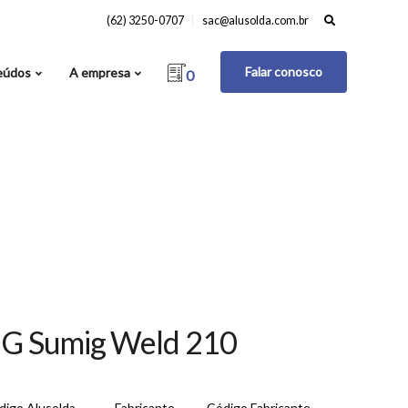
Search
(62) 3250-0707
sac@alusolda.com.br
for:
Falar conosco
eúdos
A empresa
0
IG Sumig Weld 210
digo Alusolda
Fabricante
Código Fabricante