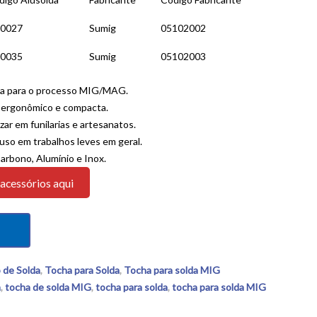
0027
Sumig
05102002
0035
Sumig
05102003
da para o processo MIG/MAG.
 ergonômico e compacta.
izar em funilarias e artesanatos.
 uso em trabalhos leves em geral.
rbono, Alumínio e Inox.
 acessórios aqui
 de Solda
,
Tocha para Solda
,
Tocha para solda MIG
a
,
tocha de solda MIG
,
tocha para solda
,
tocha para solda MIG