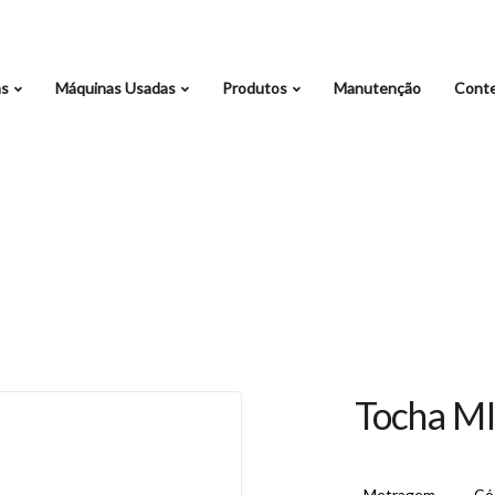
as
Máquinas Usadas
Produtos
Manutenção
Cont
Tocha M
Metragem
Có