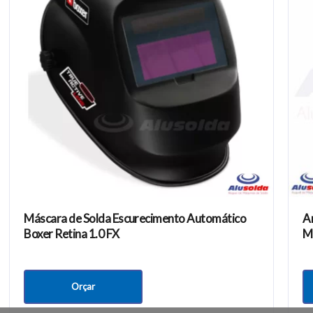
onteúdos
Nossa empresa
39 Anos de Excelência e Inovação
A empresa
s para Solda e Corte de Metais
Conteúdos
ual a tensão elétrica da sua rede
Fale Conosco
?
Locação
 nos olhos com solda elétrica
Política de Privacidade
Serviços
Máscara de Solda Escurecimento Automático
A
Boxer Retina 1.0 FX
M
Orçar
84. -
Av. das Avencas, Qd. 28, n° 14, Pq. Primavera, Aparecida de Goiânia,