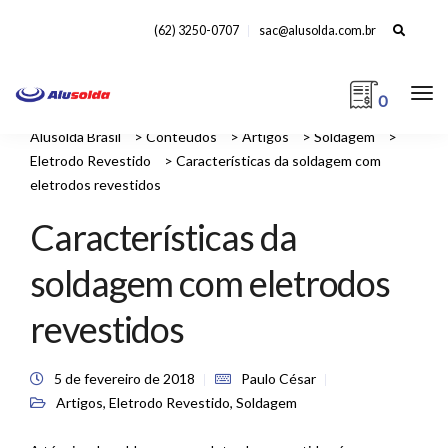
Search
(62) 3250-0707
sac@alusolda.com.br
for:
0
Alusolda Brasil
>
Conteúdos
>
Artigos
>
Soldagem
>
Eletrodo Revestido
>
Características da soldagem com
eletrodos revestidos
Características da
soldagem com eletrodos
revestidos
5 de fevereiro de 2018
Paulo César
Artigos
,
Eletrodo Revestido
,
Soldagem