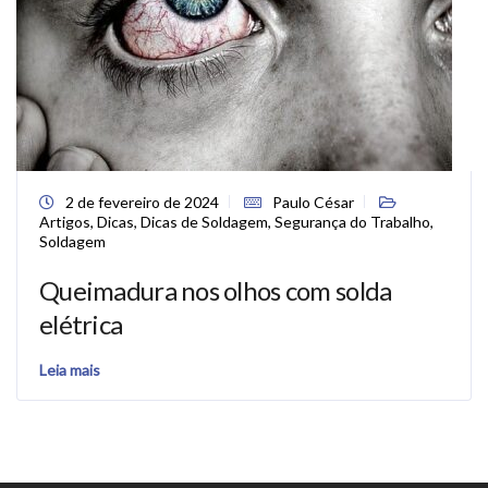
2 de fevereiro de 2024
Paulo César
Artigos
,
Dicas
,
Dicas de Soldagem
,
Segurança do Trabalho
,
Soldagem
Queimadura nos olhos com solda
elétrica
Leia mais