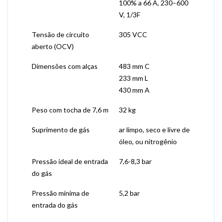
100% a 66 A, 230–600
V, 1/3F
Tensão de circuito
305 VCC
aberto (OCV)
Dimensões com alças
483 mm C
233 mm L
430 mm A
Peso com tocha de 7,6 m
32 kg
Suprimento de gás
ar limpo, seco e livre de
óleo, ou nitrogênio
Pressão ideal de entrada
7,6-8,3 bar
do gás
Pressão mínima de
5,2 bar
entrada do gás