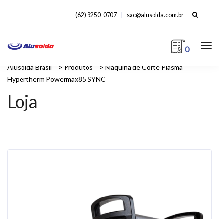
Search
(62) 3250-0707
sac@alusolda.com.br
for:
0
Alusolda Brasil
>
Produtos
>
Máquina de Corte Plasma
Hypertherm Powermax85 SYNC
Loja