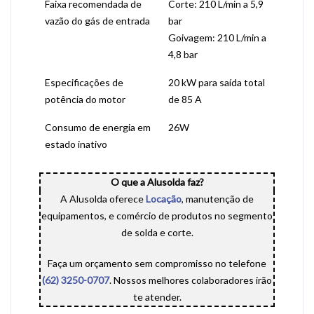
Faixa recomendada de
Corte: 210 L/min a 5,9
vazão do gás de entrada
bar
Goivagem: 210 L/min a
4,8 bar
Especificações de
20 kW para saída total
potência do motor
de 85 A
Consumo de energia em
26W
estado inativo
O que a Alusolda faz?
A Alusolda oferece
Locação
, manutenção de
equipamentos, e comércio de produtos no segmento
de solda e corte.
Faça um orçamento sem compromisso no telefone
(62) 3250-0707
. Nossos melhores colaboradores irão
te atender.