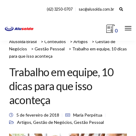
Search
(62) 3250-0707
sac@alusolda.com.br
for:
0
Alusolda Brasil
>
Conteúdos
>
Artigos
>
Gestão de
Negócios
>
Gestão Pessoal
>
Trabalho em equipe, 10 dicas
para que isso aconteça
Trabalho em equipe, 10
dicas para que isso
aconteça
5 de fevereiro de 2018
Maria Perpétua
Artigos
,
Gestão de Negócios
,
Gestão Pessoal