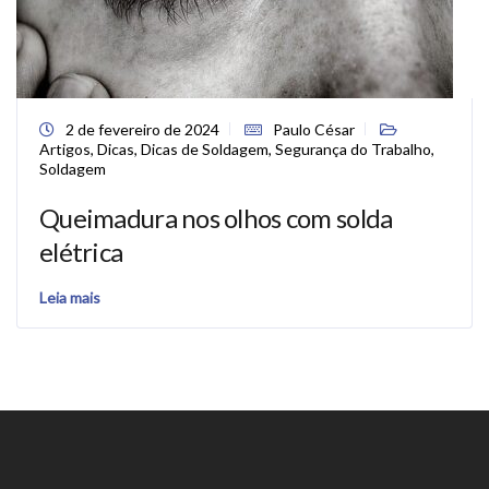
2 de fevereiro de 2024
Paulo César
Artigos
,
Dicas
,
Dicas de Soldagem
,
Segurança do Trabalho
,
Soldagem
Queimadura nos olhos com solda
elétrica
Leia mais