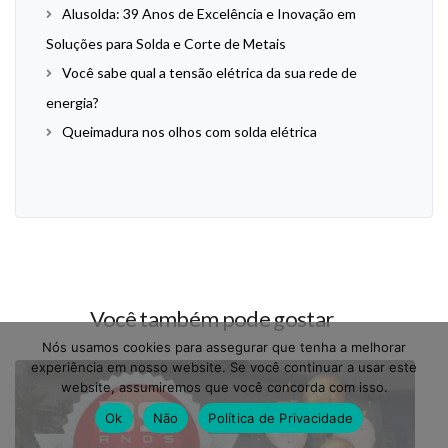
Alusolda: 39 Anos de Excelência e Inovação em
Soluções para Solda e Corte de Metais
Você sabe qual a tensão elétrica da sua rede de
energia?
Queimadura nos olhos com solda elétrica
Você também pode gostar
Nós usamos cookies para assegurar que tenha a melhorar
experiência em nosso website. Se você continuar a usar este
website, assumiremos que você concorda com isso.
Ok
Não
Política de Privacidade