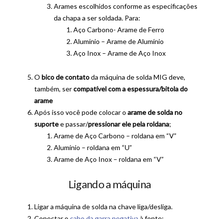
Arames escolhidos conforme as especificações
da chapa a ser soldada. Para:
Aço Carbono- Arame de Ferro
Alumínio – Arame de Alumínio
Aço Inox – Arame de Aço Inox
O
bico de contato
da máquina de solda MIG deve,
também, ser
compatível com a espessura/bitola do
arame
Após isso você pode colocar o
arame de solda no
suporte
e passar/
pressionar ele pela roldana
;
Arame de Aço Carbono – roldana em “V”
Alumínio – roldana em “U”
Arame de Aço Inox – roldana em “V”
Ligando a máquina
Ligar a máquina de solda na chave liga/desliga.
Conectar o
cabo da garra negativa
à fonte;