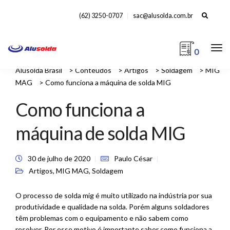
Search
(62) 3250-0707
sac@alusolda.com.br
for:
0
Alusolda Brasil
>
Conteúdos
>
Artigos
>
Soldagem
>
MIG
MAG
>
Como funciona a máquina de solda MIG
Como funciona a
máquina de solda MIG
30 de julho de 2020
Paulo César
Artigos
,
MIG MAG
,
Soldagem
O processo de solda mig é muito utilizado na indústria por sua
produtividade e qualidade na solda. Porém alguns soldadores
têm problemas com o equipamento e não sabem como
resolver. Por esse motivo é importante saber como funciona a