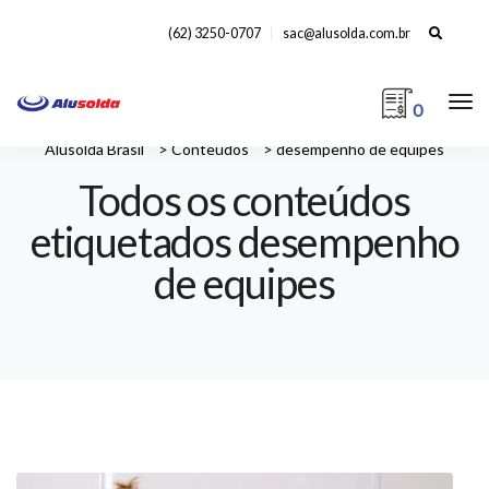
Search
(62) 3250-0707
sac@alusolda.com.br
for:
0
Alusolda Brasil
>
Conteúdos
>
desempenho de equipes
Todos os conteúdos
etiquetados desempenho
de equipes